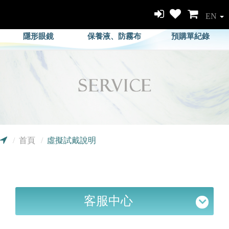
EN
隱形眼鏡
保養液、防霧布
預購單紀錄
首頁
虛擬試戴說明
客服中心